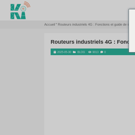
Accueil
"
Routeurs industriels 4G : Fon
Routeurs industriel
2025-05-30
BLOG
9013