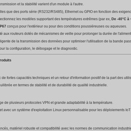
s étapes suivantes :
llecte des données à partir d'appareils de terrain via des inter
 Effectue la mise en mémoire tampon des données, la vérificati
: Transmet les données traitées aux plateformes distantes via 
configuration des paramètres à distance, tels que les paramètr
'intensité du signal, du trafic de données et de la stabilité de l
lection
r industriel 4G, il convient de tenir compte des paramètres crit
 4G
: La vitesse de transmission et la stabilité varient d'un modu
ssez des interfaces telles que des ports série (RS232/RS485), 
 fonctionnement
: Sélectionnez les modèles supportant des te
ez pour
Classé IP66/IP67
conçus pour l'extérieur ou pour des