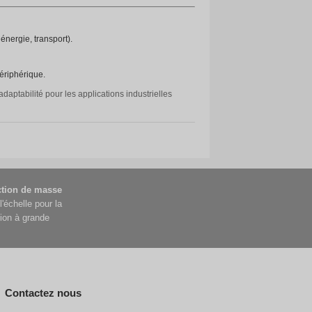
eille pour prolonger la durée de l'alimentation de secours.
r optimiser l'utilisation de la bande passante.
agnostic.
 d'information positif de la part des utilisateurs.
ité de qualité industrielle.
 adaptabilité à la température.
ersonnalisable pour les déploiements IoT industriels.
vec les normes de communication industrielle.