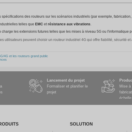
ance
: Donner la priorité aux routeurs dotés de mécanismes de v
: Programmation intelligente de la transmission des données pou
s basés sur le cloud pour la configuration, le débogage et le di
ecommandations de produits
utions rentables avec de fortes capacités techniques et un retour
e une performance équilibrée en termes de stabilité et de durabil
iabilité, prise en charge de plusieurs protocoles VPN et grande
mbine 5 ports Ethernet avec un système d'exploitation Linux p
子)
smes de sécurité avancés, matériel robuste et compatibilité a