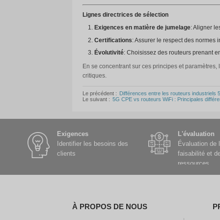
Optimisation de la puiss
Programmation du trafic
Gestion à distance
: Outil
3. Principales marques et r
KEY-IOT
Caractéristiques
: Des sol
Exemple de modèle
: Offr
StarLink
Caractéristiques
: Haute f
Modèle recommandé
: Co
Tektronix Electronics (泰克电
Caractéristiques
: Mécani