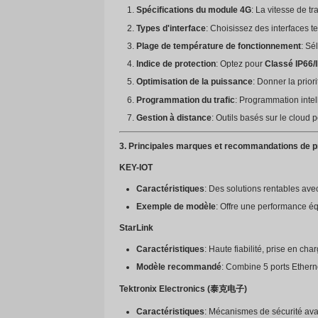
fonctionnement comprennent le
Collecte des données
: Co
Traitement des données
:
Transmission sans fil 4G
Configuration
: Permet la 
Suivi du statut
: Suivi de l
2. Paramètres clés pour la sé
Lors de la sélection d'un routeu
Spécifications du module
Types d'interface
: Choisi
Plage de température de
Indice de protection
: Opt