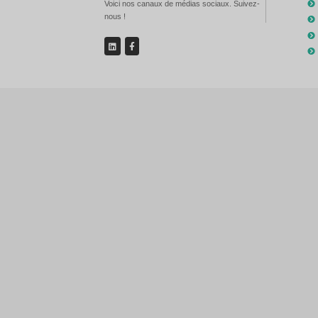
Lignes directrices de sélecti
Exigences en matière de
Certifications
: Assurer le
Évolutivité
: Choisissez de
En se concentrant sur ces princi
critiques.
Le précédent :
Différences entre l
Le suivant :
5G CPE vs routeurs Wi
Exigences
Identifier les besoins des
clients