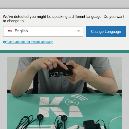
We've detected you might be speakin
to change to:
ctions et guide de sélection
English
s 4G : Fonctions et guide de sélection
Close and do not switch language
0