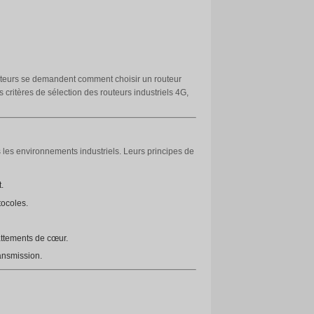
g avec carte sim sr500
és et des principales marques
plus utilisés. Cependant, de nombreux utilisateurs se demanden
fonctionnement, les paramètres clés et les critères de sélectio
lection.
 la transmission de données sans fil dans les environnements 