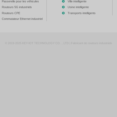
on
 jumelage
: Aligner les spécifications des routeurs sur les scéna
 respect des normes industrielles telles que
EMC
et
résistance
s routeurs prenant en charge les extensions futures telles que
pes et paramètres, les utilisateurs peuvent choisir un routeur ind
es routeurs industriels 5G/4G et les routeurs grand public
Fi : Principales différences
L'évaluation
Lancement
Évaluation de la
Formaliser e
faisabilité et des
projet
ressources