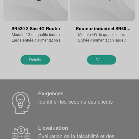
SR520 2 Sim 4G Router
Routeur industriel SR600
Module 4G de qualité industrielle, supportant un réseau complet à sept mo
(plusieurs ports réseau)
Module 4G de qualité industrielle, 
Large entrée d'alimentation DC 5-36V (extensible à 5-60V)
Entrée d'alimentation largeDC 5~36
Détails
Détails
Exigences
Identifier les besoins des clients
L'évaluation
Évaluation de la faisabilité et des