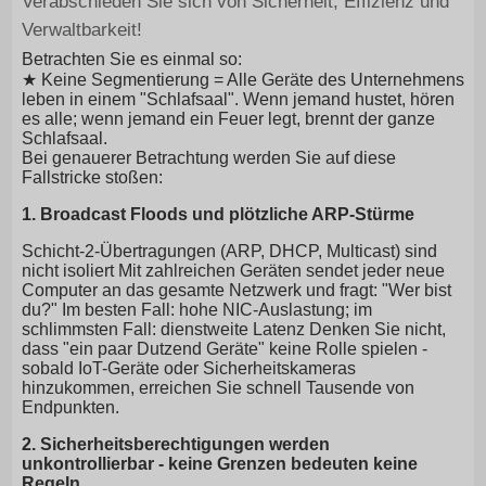
Verabschieden Sie sich von Sicherheit, Effizienz und
Verwaltbarkeit!
Betrachten Sie es einmal so:
★ Keine Segmentierung = Alle Geräte des Unternehmens
leben in einem "Schlafsaal". Wenn jemand hustet, hören
es alle; wenn jemand ein Feuer legt, brennt der ganze
Schlafsaal.
Bei genauerer Betrachtung werden Sie auf diese
Fallstricke stoßen:
1. Broadcast Floods und plötzliche ARP-Stürme
Schicht-2-Übertragungen (ARP, DHCP, Multicast) sind
nicht isoliert Mit zahlreichen Geräten sendet jeder neue
Computer an das gesamte Netzwerk und fragt: "Wer bist
du?" Im besten Fall: hohe NIC-Auslastung; im
schlimmsten Fall: dienstweite Latenz Denken Sie nicht,
dass "ein paar Dutzend Geräte" keine Rolle spielen -
sobald IoT-Geräte oder Sicherheitskameras
hinzukommen, erreichen Sie schnell Tausende von
Endpunkten.
2. Sicherheitsberechtigungen werden
unkontrollierbar - keine Grenzen bedeuten keine
Regeln