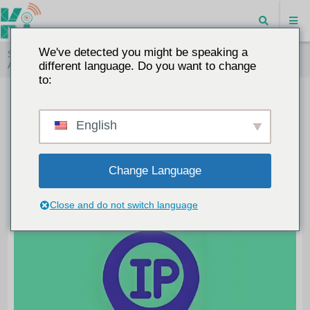
We've detected you might be speaking a
Startseite
"
Warum Netzwerke segmentieren, auch wenn IP-
Adressen ausreichen?
different language. Do you want to change
to:
Warum Netzwerke segmentieren,
auch wenn IP-Adressen
English
ausreichen?
Change Language
2025-07-07
BLOG
8617
0
Close and do not switch language