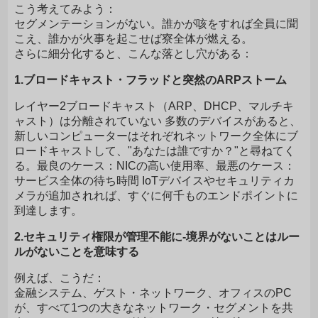
こう考えてみよう：
セグメンテーションがない。誰かが咳をすれば全員に聞
こえ、誰かが火事を起こせば寮全体が燃える。
さらに細分化すると、こんな落とし穴がある：
1.ブロードキャスト・フラッドと突然のARPストーム
レイヤー2ブロードキャスト（ARP、DHCP、マルチキ
ャスト）は分離されていない 多数のデバイスがあると、
新しいコンピューターはそれぞれネットワーク全体にブ
ロードキャストして、"あなたは誰ですか？"と尋ねてく
る。最良のケース：NICの高い使用率、最悪のケース：
サービス全体の待ち時間 IoTデバイスやセキュリティカ
メラが追加されれば、すぐに何千ものエンドポイントに
到達します。
2.セキュリティ権限が管理不能に-境界がないことはルー
ルがないことを意味する
例えば、こうだ：
金融システム、ゲスト・ネットワーク、オフィスのPC
が、すべて1つの大きなネットワーク・セグメントを共