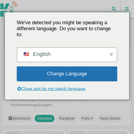
We've detected you might be speaking a
different language. Do you want to change
to:
English
Industrielle 5G-Router
Unsere 5G-Industrierouter sind unsere
Flaggschiffprodukte, die in einer Vielzahl von Modellen
Change Language
erhältlich sind, darunter Single-SIM-, Dual-SIM-, Mini-Typ-,
Dual-Netzwerk-Ports, Glasfaser-Ports und Embedded-
Versionen. Sie zeichnen sich durch Hochgeschwindigkeits-
Close and do not switch language
Konnektivität und niedrige Latenzzeiten aus und eignen
sich daher perfekt für verschiedene raue
Industrieumgebungen.
Bildschirm
Standard
Rangliste
Preis
Nach Datum