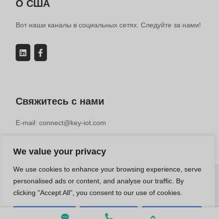
О США
Вот наши каналы в социальных сетях. Следуйте за нами!
Свяжитесь с нами
E-mail: connect@key-iot.com
We value your privacy
We use cookies to enhance your browsing experience, serve
personalised ads or content, and analyse our traffic. By
© 2019-2025 KEY-IOT TECHNOLOGY CO.LTD | Производитель
clicking "Accept All", you consent to our use of cookies.
промышленных маршрутизаторов
Contact us
Customise
Reject All
Accept All