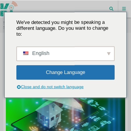
We've detected you might be speaking a
Startseite
"
Wie "Gateway Used Vehicles" die Wertsteigerung von
Secondhand-EVs neu definieren
different language. Do you want to change
to:
Wie "Gateway Used Vehicles" die
Wertsteigerung von Secondhand-
English
EVs neu definieren
Change Language
2025-06-12
BLOG
8749
0
Close and do not switch language