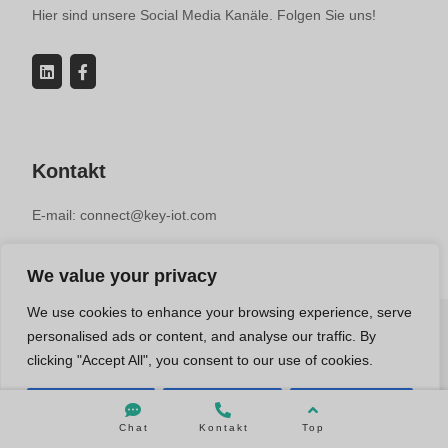
Hier sind unsere Social Media Kanäle. Folgen Sie uns!
Kontakt
E-mail: connect@key-iot.com
We value your privacy
We use cookies to enhance your browsing experience, serve
personalised ads or content, and analyse our traffic. By
© 2019-2025 KEY-IOT TECHNOLOGY CO.，LTD | Industrieller
clicking "Accept All", you consent to our use of cookies.
Router Hersteller
Contact us
Customise
Reject All
Accept All
Chat
Kontakt
Top
Open