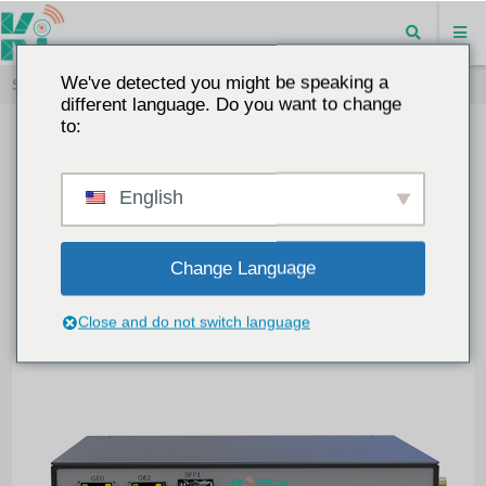
We've detected you might be speaking a
Startseite
"
Vorteile von Wi-Fi 6 in industriellen IoT-Anwendungen
different language. Do you want to change
to:
Vorteile von Wi-Fi 6 in industriellen
IoT-Anwendungen
English
2025-06-11
BLOG
8607
0
Change Language
Close and do not switch language