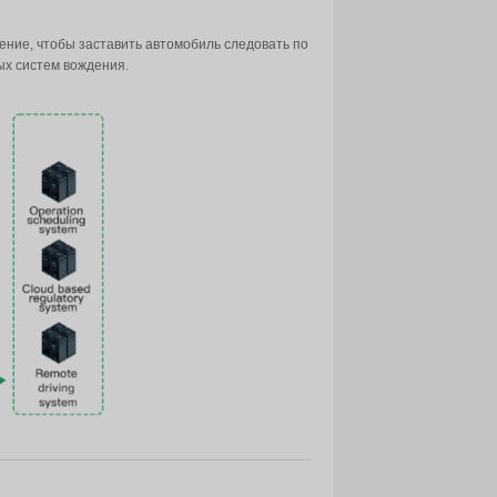
ответствующие внешние данные, которые служат основой д
троллера домена он должен немедленно выполнить такие 
 доводить до конечного устройства команды мониторинга 
обеспечивает интерфейсы связи CAN.