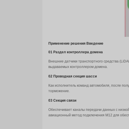
информацию из окружающей с
тротуару или сталкиваясь с
тормозит, он решает, следуе
впечатления от поездки и б