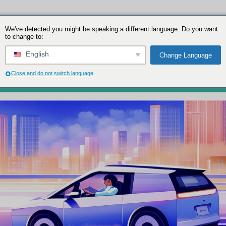
We've detected you might be speakin
to change to:
 L4 по обучению и тренировке автономного вождения
English
можности L4 по обучению и трениро
Close and do not switch language
042
0