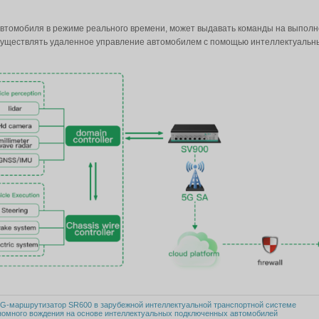
ение
мена
ого средства (LiDAR, камеры, GNSS и т. д.) собирают со
омена.
омобиля, после получения оперативных инструкций от кон
чи данных с низкой задержкой, что позволяет оперативно
ения M12 для обеспечения безопасности интерфейсов и 