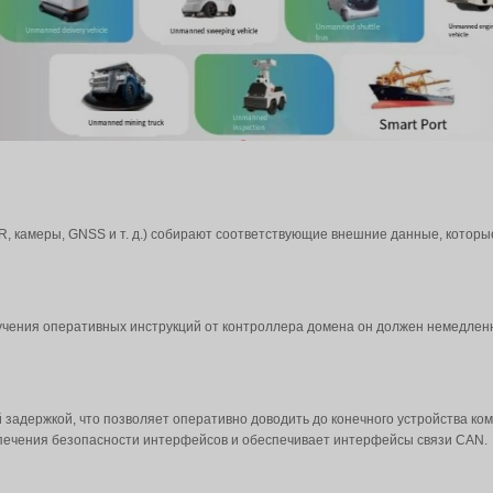
реды. Кроме того, автомобили используют эту семантич
 пешеходами, автомобиль автоматически снижает скорость
т ли немедленно снизить скорость или сменить полосу дв
езопасность во время управления автомобилем.