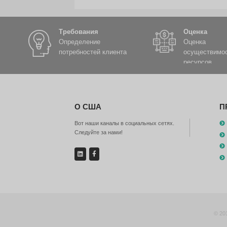
04 Раздел облачной систе
Обеспечивает мониторинг те
новым запланированным мар