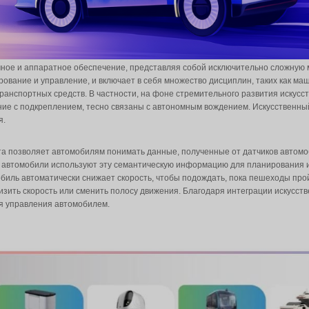
ет в себе программное и аппаратное обеспечение, предс
восприятие, планирование и управление, и включает в се
 проектирование транспортных средств. В частности, на 
е обучение и обучение с подкреплением, тесно связаны 
тономного вождения.
ственного интеллекта позволяет автомобилям понимать да