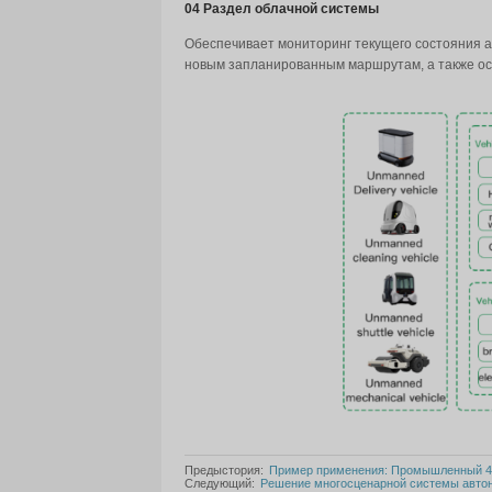
Применение решения Введ
01 Раздел контроллера до
Внешние датчики транспортн
выдаваемых контроллером д
02 Проводная секция шасси
Как исполнитель команд авт
торможение.
03 Секция связи
Обеспечивает каналы переда
авиационный метод подключ