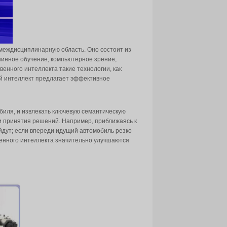
тавляя собой исключительно сложную междисциплинарную
бя множество дисциплин, таких как машинное обучение, к
фоне стремительного развития искусственного интеллекта 
с автономным вождением. Искусственный интеллект предл
нные, полученные от датчиков автомобиля, и извлекать 