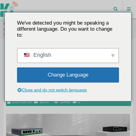
We've detected you might be speaking a
Главная
"
Маршрутизаторы 4G LTE: Полное руководство по
доступу в Интернет, созданию сетей, проникновению в стены и
different language. Do you want to change
удаленному управлению
to:
Маршрутизаторы 4G LTE: Полное
English
руководство по доступу в
Интернет, созданию сетей,
Change Language
проникновению в стены и
удаленному управлению
Close and do not switch language
2025-06-16
БЛОГ
10656
0