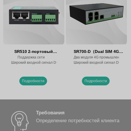
SR510 2-портовый
SR700-D（Dual SIM 4G
маршрутизатор 5G
Поддержка сети
Router, два встроенных
Два модуля 4G промышленного кл
Широкий входной сигнал DC 9~36V
Широкий входной сигнал DC 5~36
модуля）
Подробности
Подробности
Требования
Определение потребностей клиента