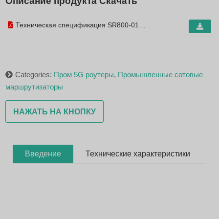
Описание продукта Скачать
Техническая спецификация SR800-01
(оптический маршрутизатор 5G) V3.0
Categories:
Пром 5G роутеры
,
Промышленные сотовые
маршрутизаторы
НАЖАТЬ НА КНОПКУ
Введение
Технические характеристики
Р