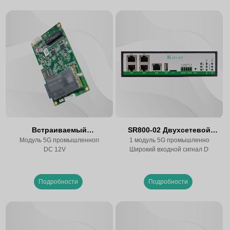
Встраиваемый
SR800-02 Двухсетевой
маршрутизатор 5G SR830-E
Модуль 5G промышленного класса
маршрутизатор (5G+4G)
1 модуль 5G промышленного клас
DC 12V
Широкий входной сигнал DC 5~36
Подробности
Подробности