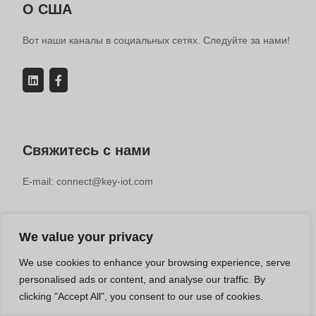
О США
Вот наши каналы в социальных сетях. Следуйте за нами!
Свяжитесь с нами
E-mail: connect@key-iot.com
We value your privacy
We use cookies to enhance your browsing experience, serve
© 2019-2025 KEY-IOT TECHNOLOGY CO.LTD | Производитель
personalised ads or content, and analyse our traffic. By
промышленных маршрутизаторов
clicking "Accept All", you consent to our use of cookies.