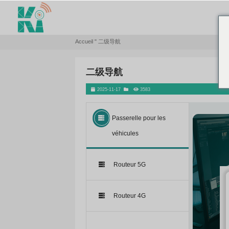
Accueil
"
二级导航
二级导航
2025-11-17
3583
Passerelle pour les
véhicules
Routeur 5G