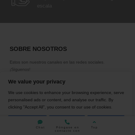
escala
SOBRE NOSOTROS
Estos son nuestros canales en las redes sociales.
¡Síguenos!
We value your privacy
We use cookies to enhance your browsing experience, serve
personalised ads or content, and analyse our traffic. By
clicking "Accept All", you consent to our use of cookies.
Póngase en contacto con nosotros
Contact us
Customise
Reject All
Accept All
Chat
Póngase en
Top
Open
E-mail: connect@key-iot.com
contacto con
chaty