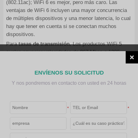
(802.11ac); WiFi 6 es mejor, pero más caro. Las
ventajas de WiFi 6 incluyen una mayor concurrencia
de múltiples dispositivos y una menor latencia, lo cual
hay que tener en cuenta si se conectan muchos
dispositivos.
Para
tasas de transmisión
, Los productos WiFi 5
suelen anunciar velocidades de 867 Mbps o 1200
Mbps, que son valores teóricos. Alcanzar la mitad de
esa velocidad en el uso real ya es bastante bueno.
ENVÍENOS SU SOLICITUD
Interfaces y expansión
Y nos pondremos en contacto con usted en 24 horas
Puertos Ethernet
En algunos productos, conecte
computadoras de vehículos u otros dispositivos. Los
puertos Gigabit son mejores; 100 Mbps también son
*
*
suficientes.
Puertos USB
Se pueden conectar memorias USB
para compartir archivos o alimentar dispositivos