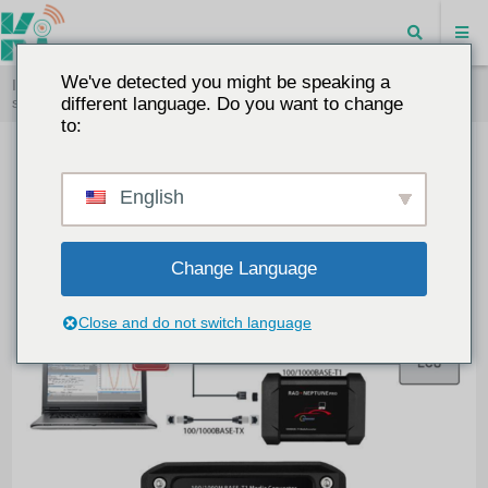
We've detected you might be speaking a
Inicio
"
Guía esencial: especificaciones críticas que debe conocer
sobre los enrutadores para vehículos
different language. Do you want to change
to:
Guía esencial: especificaciones
críticas que debe conocer sobre
English
los enrutadores para vehículos
Change Language
2026-02-01
BLOG
5962
Close and do not switch language