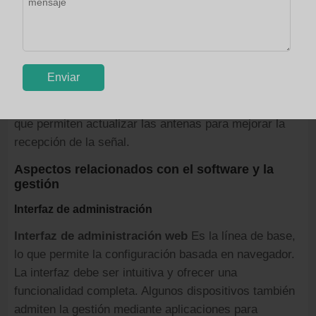
externos. No es esencial, pero resulta conveniente
cuando está disponible.
Ranuras para tarjetas TF
Amplíe el almacenamiento
para registros, videos almacenados en caché, mapas
sin conexión, etc.
Puertos para antenas externas
son importantes, ya
que permiten actualizar las antenas para mejorar la
recepción de la señal.
Aspectos relacionados con el software y la
gestión
Interfaz de administración
Interfaz de administración web
Es la línea de base,
lo que permite la configuración basada en navegador.
La interfaz debe ser intuitiva y ofrecer una
funcionalidad completa. Algunos dispositivos también
admiten la gestión mediante aplicaciones para