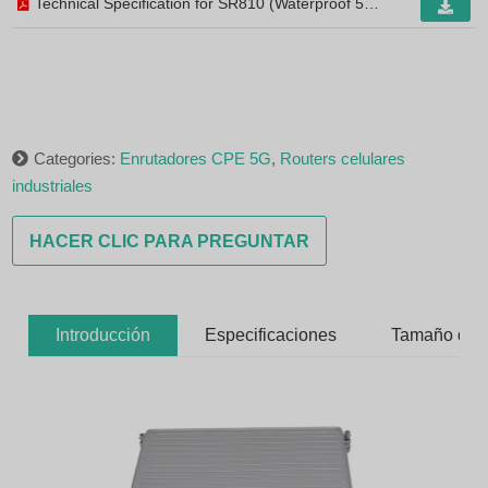
Technical Specification for SR810 (Waterproof 5G
CPE) V2.3[Inicie sesión para descargar y ver].
Categories:
Enrutadores CPE 5G
,
Routers celulares
industriales
HACER CLIC PARA PREGUNTAR
Introducción
Especificaciones
Tamaño del 