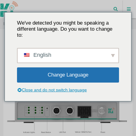
We've detected you might be speaking a
Inicio
"
Ethernet para automoción - DoIP
different language. Do you want to change
to:
Ethernet para automoción - DoIP
English
2025-07-23
BLOG
Ethernet para automoción
15552
0
Change Language
1. ¿Qué puede hacer DoIP?
Close and do not switch language