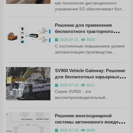
как технология дистанционного
полагаются на бортовые
управления 5G обеспечивает более
интеллектуальные системы и
безопасную и эффективную работу
облачные плат...
беспилотных карьерных самосвалов
Решение для применения
на открытых горных работах.
беспилотного тракторного
Полное руководство по решению.
прицепа SV900
2025-07-21
8545
С постоянным повышением уровня
автоматизации производства,
направленным на повышение
точности обработки деталей и
эффективности производства при
SV900 Vehicle Gateway: Решение
сокращении циклов изготовления
для беспилотных карьерных
продукции, замена человеческого
грузовиков
2025-07-15
8411
труда машинами становится
Серия SV900 - это
неизбежной...
высокопроизводительный
автомобильный шлюз 5G,
специально разработанный для
беспилотных карьерных грузовиков
Решение многосценарной
и обладающий передовыми
системы автономного вождения
технологиями связи и прочной
на основе интеллектуальных
2025-07-15
8644
конструкцией, отвечающей