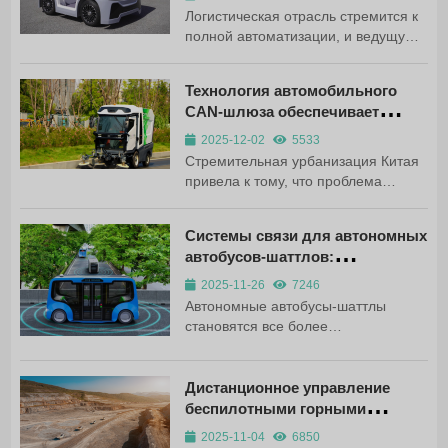
системой мониторинга в реальном
Логистическая отрасль стремится к
времени...
полной автоматизации, и ведущую
роль в этом играют автономные
автомобили доставки. Эти
Технология автомобильного
автомобили обещают снижение
CAN-шлюза обеспечивает
затрат и повышение
работу интеллектуальных
эффективности, но для достижения
2025-12-02
5533
санитарных автопарков
этой цели необходимо решить
Стремительная урбанизация Китая
важнейшие коммуникационные
привела к тому, что проблема
проблемы - в частности,...
утилизации отходов становится все
более актуальной. Ежегодно города
Системы связи для автономных
производят более 200 миллионов
автобусов-шаттлов:
тонн мусора, а 1500 уездов
Технический анализ
добавляют еще 70 миллионов тонн.
2025-11-26
7246
автомобильного шлюза SV900
Поскольку традиционные методы
Автономные автобусы-шаттлы
сбора мусора не успевают за
становятся все более
ними,...
распространенными в парках,
живописных зонах, аэропортах и
других контролируемых средах. В
Дистанционное управление
отличие от традиционных
беспилотными горными
транспортных средств, эти
грузовиками с поддержкой 5G
2025-11-04
6850
маршрутки без водителя полностью