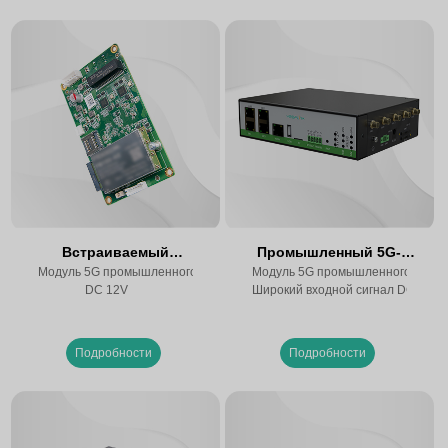
Встраиваемый
Промышленный 5G-
маршрутизатор 5G SR830-E
Модуль 5G промышленного класса
маршрутизатор SR800
Модуль 5G промышленного класс
DC 12V
Широкий входной сигнал DC 9~36
Подробности
Подробности