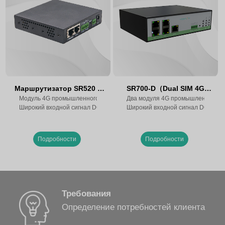
Маршрутизатор SR520 2
SR700-D（Dual SIM 4G
Модуль 4G промышленного класса, поддерживающий семь режимов по
Sim 4G
Router, два встроенных
Два модуля 4G промышленного кл
Широкий входной сигнал DC 5-36 В (с возможностью расширения до 5-
Широкий входной сигнал DC 5~36
модуля）
Подробности
Подробности
Требования
Определение потребностей клиента