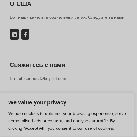
О США
Вот наши каналы в социальных сетях. Следуйте за нами!
Свяжитесь с нами
E-mail: connect@key-iot.com
We value your privacy
We use cookies to enhance your browsing experience, serve
© 2019-2025 KEY-IOT TECHNOLOGY CO.LTD | Производитель
personalised ads or content, and analyse our traffic. By
промышленных маршрутизаторов
clicking "Accept All", you consent to our use of cookies.