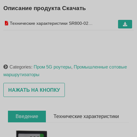
Описание продукта Скачать
Технические характеристики SR800-02
Двухмодульный маршрутизатор с двумя SIM-
картами 5G+4G V3.0
Categories:
Пром 5G роутеры
,
Промышленные сотовые
маршрутизаторы
НАЖАТЬ НА КНОПКУ
Введение
Технические характеристики
Р