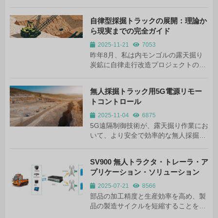
ますます一般的になりつつある。従来
の車両とは異なり、これらの運転手の
いないシャトルバスは、オンボードの
自律型採掘トラックの展開：理論か
インテリジェント・システムとクラウ
ら現実までの完全ガイド
ドベースのプラット...
2025-11-21
7053
昨年8月、私は内モンゴルの露天掘り
炭鉱に自律走行改造プロジェクトのた
めにチームと出向いた。それが、私が
初めて自律走行採掘トラックの世界に
無人採掘トラック用5G電源リモー
触れた瞬間だった。
トコントロール
2025-11-04
6875
5G遠隔制御技術が、露天掘り作業にお
いて、より安全で効率的な無人採掘ト
ラックをどのように可能にするか。完
全なソリューションガイド
SV900 無人トラクタ・トレーラ・ア
プリケーション・ソリューション
2025-07-21
8566
部品の加工精度と生産効率を高め、製
品の製造サイクルを短縮することを目
的とした製造自動化レベルの継続的な