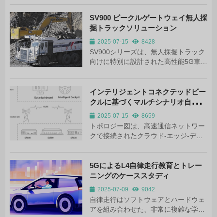
向上により、機械による人手代替は必
然的なものとなりつつある。
SV900 ビークルゲートウェイ無人採
掘トラックソリューション
2025-07-15
8428
SV900シリーズは、無人採掘トラック
向けに特別に設計された高性能5G車載
ゲートウェイで、過酷な採掘環境にお
ける安定した接続要件を満たす高度な
通信技術と堅牢な設計が特徴です。こ
インテリジェントコネクテッドビー
のゲ...
クルに基づくマルチシナリオ自律走
行システムソリューション
2025-07-15
8659
トポロジー図は、高速通信ネットワー
クで接続されたクラウド-エッジ-デバ
イスの3層アーキテクチャを採用し
た、インテリジェントなコネクテッド
カーのための包括的な自律走行ソリュ
5GによるL4自律走行教育とトレー
ーションを示している。全体的なアー
ニングのケーススタディ
キテクチャは...
2025-07-09
9042
自律走行はソフトウェアとハードウェ
アを組み合わせた、非常に複雑な学際