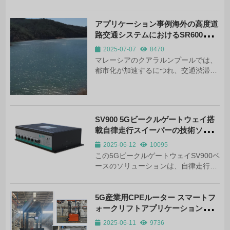
的分野である。自律走行は、知覚、計
画、制御を含む複数のモジュールで構
成され、機械学習、...
アプリケーション事例海外の高度道
路交通システムにおけるSR600産業
用4Gルーター
2025-07-07
8470
マレーシアのクアラルンプールでは、
都市化が加速するにつれ、交通渋滞の
問題が深刻化していた。2024年初頭、
クアラルンプール市政府は、交通渋滞
の改善を目的としたインテリジェント
交通管理システムのアップグレード計
SV900 5Gビークルゲートウェイ搭
画を開始した。
載自律走行スイーパーの技術ソリュ
ーション
2025-06-12
10095
この5GビークルゲートウェイSV900ベ
ースのソリューションは、自律走行ス
イーパーの「ネットワーク不安」を解
消し、スマートシティインフラの再現
可能なモデルを確立します。-SV900を
5G産業用CPEルーター スマートフ
ベースとしたソリューションは、自律
ォークリフトアプリケーションソリ
走行する清掃車の「ネットワーク不
ューション
2025-06-11
9736
安」を解消し、スマートシティ・イン