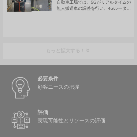
自動車工場では、5Gがリアルタイムの
フラの再現可能なモデルを確立しま
無人搬送車の調整を行い、4Gルーター
す。
が在庫更新のような重要でないデータ
伝送のフェイルオーバーを行います。
SR800ルーターを使用したハイブリッ
ドシステムは、ネットワークの混雑時
や5Gの停止時でも稼働時間を維持しま
す。
もっと拡大する！
必要条件
顧客ニーズの把握
評価
実現可能性とリソースの評価