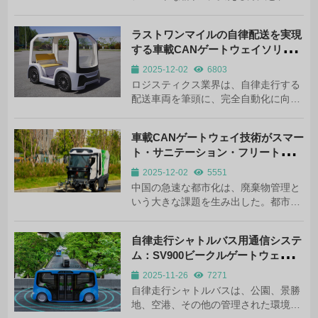
SV910デュアル5G車両ゲートウェイの
実地体験を紹介しよう。.
ラストワンマイルの自律配送を実現
する車載CANゲートウェイソリュー
ション
2025-12-02
6803
ロジスティクス業界は、自律走行する
配送車両を筆頭に、完全自動化に向け
た競争を繰り広げている。これらの車
両はコスト削減と効率化を約束する
車載CANゲートウェイ技術がスマー
が、そこに至るには重要なコミュニケ
ト・サニテーション・フリートへど
ーションの課題を解決する必要があ
のように貢献するか
る。
2025-12-02
5551
中国の急速な都市化は、廃棄物管理と
いう大きな課題を生み出した。都市か
らは年間2億トン以上のゴミが排出さ
れ、1,500の県がさらに7,000万トンを
自律走行シャトルバス用通信システ
追加している。伝統的な収集方法では
ム：SV900ビークルゲートウェイの
追いつかないため、ゴミの収集が急務
技術分析
となっている。
2025-11-26
7271
自律走行シャトルバスは、公園、景勝
地、空港、その他の管理された環境で