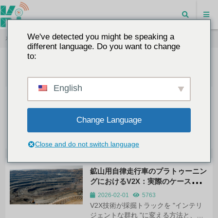
We've detected you might be speaking a
ホーム
"
ソリューション
different language. Do you want to change
to:
English
ソリューション - key-iot
KEY-IOTの4G/5Gルータ、LTEモデム、ゲートウェイを使用した
Change Language
実際の産業用IoT導入事例をご覧ください。当社の堅牢なデバイ
スがどのように様々な業界で安全な接続を可能にしているかをご
覧ください。
Close and do not switch language
鉱山用自律走行車のプラトゥーニン
グにおけるV2X：実際のケーススタ
ディとハードウェアの推奨
2026-02-01
5763
V2X技術が採掘トラックを "インテリ
ジェントな群れ "に変える方法と、