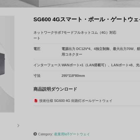
SG600 4
ネットワークサポ
7モ
ート
電圧
電源
用コ
インターフェース
WA