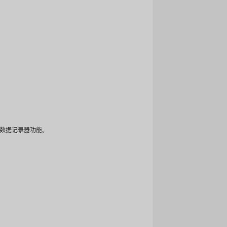
功能：
能，配备丰富的采集控制接口，包括 RS232、RS485、以太网、模
动报告。