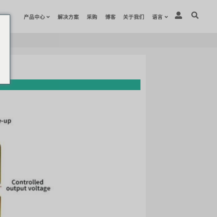
产品中心
g a different language. Do you want
Change Language