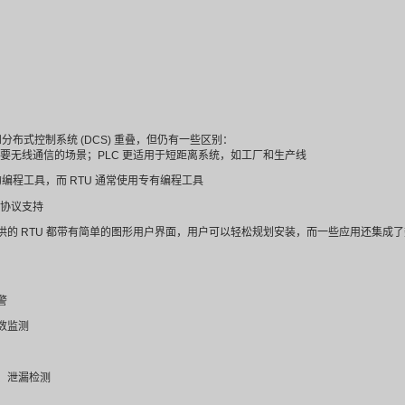
站设备的数据
预设阈值时，从属设备会主动报告
换，确保信息同步
特性
0
例如，这是一个多功能遥测终端，集成了数据采集和各种通信
能遥测终端，集成了 4G/NB-IoT、LoRa 和 GPS 通信功
，能够在各种环境下实现长期连续的自动数据采集，并能实时自
置、即插即用