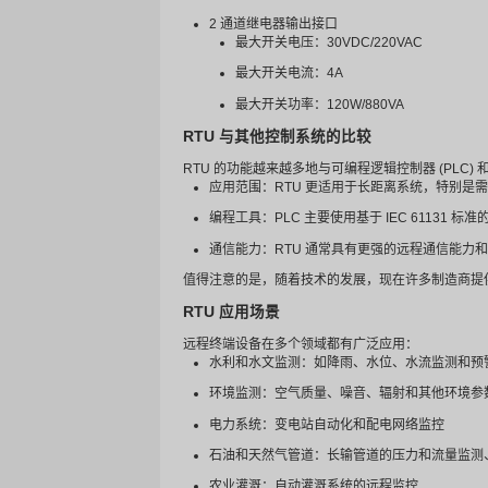
通信模式
轮询模式：主站定期查询从
主动报告：当数据变化超过
定期同步：定期完成数据交
SeRTU200 遥测终端产品
将关键物联网公司的
SeRTU20
产品概览
SeRTU200 系列是一款多功
品具有人性化设计和丰富的功能
核心功能
免布线安装、灵活的网络配
多通道图像采集功能